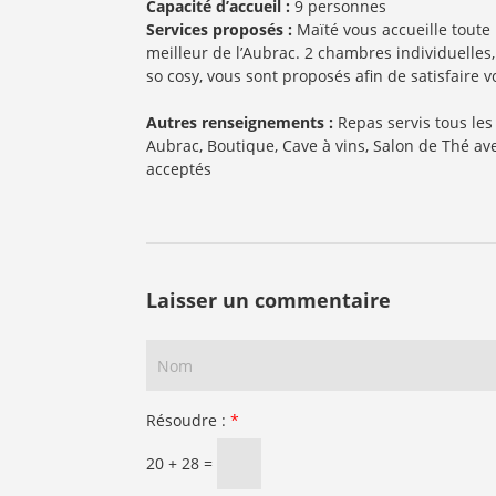
Capacité d’accueil :
9 personnes
Services proposés :
Maïté vous accueille toute l’année au buron de Cap Combattut dans un décor scandinave pour des séjours à la carte afin de vous offrir le
meilleur de l’Aubrac. 2 chambres individuelles
so cosy, vous sont proposés afin de satisfaire 
Autres renseignements :
Repas servis tous les midis de mai à octobre. Formule repas du soir préparé avec des produits du terroir. Vente directe de viande
Aubrac, Boutique, Cave à vins, Salon de Thé av
acceptés
Laisser un commentaire
Résoudre :
*
20 + 28 =