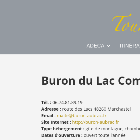
ADECA
ITINÉRA
Buron du Lac Co
Tél. :
06.74.81.89.19
Adresse :
route des Lacs 48260 Marchastel
Email :
maite@buron-aubrac.fr
Site Internet :
http://buron-aubrac.fr
Type hébergement :
gîte de montagne, chambr
Dates d’ouverture :
ouvert toute l’année