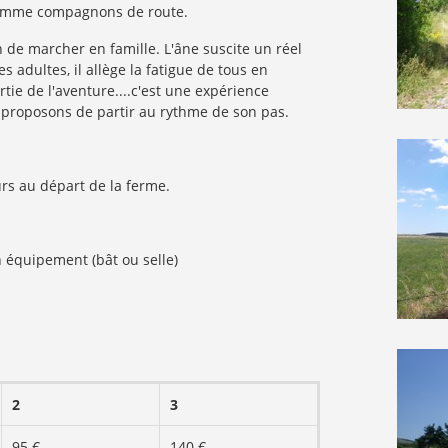
 comme compagnons de route.
 de marcher en famille. L'âne suscite un réel
 adultes, il allège la fatigue de tous en
tie de l'aventure....c'est une expérience
s proposons de partir au rythme de son pas.
urs au départ de la ferme.
n équipement (bât ou selle)
2
3
95 €
140 €