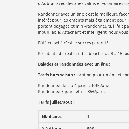
d'Aubrac avec des ânes câlins et volontaires
Randonner avec un âne c'est la meilleure façon
intérêt pour les enfants mais également pour les
portant bagages et mini-randonneurs, il fait par
inoubliable. Attachant et intelligent, nous vou
Bâté ou sellé c’est le succès garanti !!
Possibilité de réaliser des boucles de 3 a 15 jo
Balades et randonnées avec un âne :
Tarifs hors saison :
location pour un âne et so
Randonnée de 2 à 4 jours : 40€/j/âne
Randonnée 5 jours et + : 35€/j/âne
Tarifs juillet/aout :
Nb d'ânes
1
2 à 4 jours
50€